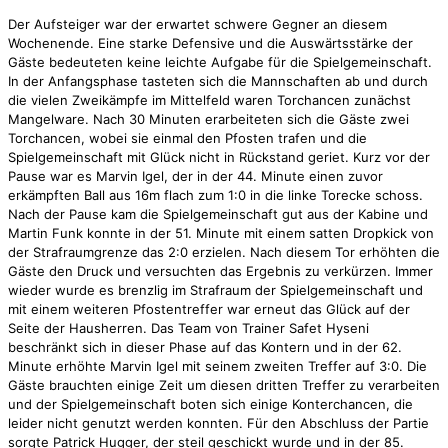
Der Aufsteiger war der erwartet schwere Gegner an diesem
Wochenende. Eine starke Defensive und die Auswärtsstärke der
Gäste bedeuteten keine leichte Aufgabe für die Spielgemeinschaft.
In der Anfangsphase tasteten sich die Mannschaften ab und durch
die vielen Zweikämpfe im Mittelfeld waren Torchancen zunächst
Mangelware. Nach 30 Minuten erarbeiteten sich die Gäste zwei
Torchancen, wobei sie einmal den Pfosten trafen und die
Spielgemeinschaft mit Glück nicht in Rückstand geriet. Kurz vor der
Pause war es Marvin Igel, der in der 44. Minute einen zuvor
erkämpften Ball aus 16m flach zum 1:0 in die linke Torecke schoss.
Nach der Pause kam die Spielgemeinschaft gut aus der Kabine und
Martin Funk konnte in der 51. Minute mit einem satten Dropkick von
der Strafraumgrenze das 2:0 erzielen. Nach diesem Tor erhöhten die
Gäste den Druck und versuchten das Ergebnis zu verkürzen. Immer
wieder wurde es brenzlig im Strafraum der Spielgemeinschaft und
mit einem weiteren Pfostentreffer war erneut das Glück auf der
Seite der Hausherren. Das Team von Trainer Safet Hyseni
beschränkt sich in dieser Phase auf das Kontern und in der 62.
Minute erhöhte Marvin Igel mit seinem zweiten Treffer auf 3:0. Die
Gäste brauchten einige Zeit um diesen dritten Treffer zu verarbeiten
und der Spielgemeinschaft boten sich einige Konterchancen, die
leider nicht genutzt werden konnten. Für den Abschluss der Partie
sorgte Patrick Hugger, der steil geschickt wurde und in der 85.