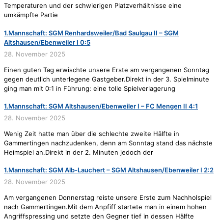
Temperaturen und der schwierigen Platzverhältnisse eine
umkämpfte Partie
1.Mannschaft: SGM Renhardsweiler/Bad Saulgau II – SGM
Altshausen/Ebenweiler I 0:5
28. November 2025
Einen guten Tag erwischte unsere Erste am vergangenen Sonntag
gegen deutlich unterlegene Gastgeber.Direkt in der 3. Spielminute
ging man mit 0:1 in Führung: eine tolle Spielverlagerung
1.Mannschaft: SGM Altshausen/Ebenweiler I – FC Mengen II 4:1
28. November 2025
Wenig Zeit hatte man über die schlechte zweite Hälfte in
Gammertingen nachzudenken, denn am Sonntag stand das nächste
Heimspiel an.Direkt in der 2. Minuten jedoch der
1.Mannschaft: SGM Alb-Lauchert – SGM Altshausen/Ebenweiler I 2:2
28. November 2025
Am vergangenen Donnerstag reiste unsere Erste zum Nachholspiel
nach Gammertingen.Mit dem Anpfiff startete man in einem hohen
Angriffspressing und setzte den Gegner tief in dessen Hälfte