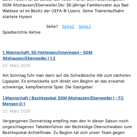
SGM Altshausen/Ebenweiler.Der 36-jährige Familienvater aus Bad
Waldsee ist im Besitz der UEFA-B-Lizenz. Seine Trainerlaufbahn
startete Hyseni
Seite
1
Seite
2
Seite
3
Spielberichte Aktive
1. Mannschaft: SG Hettingen/Inneringen – SGM
Altshausen/Ebenweiler I 1:2
23. März 2026
Am Sonntag fuhr man dann auf die Schwäbische Alb zum nächsten
Ligaspiel. Es entwickelte sich direkt von Beginn an das erwartet
schwierige, kampfbetonte Spiel. Die Gastgeber
1.Mannschaft / Bezirkspokal: SGM Altshausen/Ebenweiler I – FC
Mengen 0:1
23. März 2026
Vergangenen Donnerstag empfing man den in dieser Saison noch
ungeschlagenen Tabellenführer der Bezirksliga Oberschwaben zum
Bezirkspokal-Achtelfinale. Zu Beginn tat sich unser Team gegen