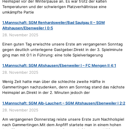
Heimspiel vor der Winterpause an. Es war trotz der kalten
Temperaturen und der schwierigen Platzverhältnisse eine
umkämpfte Partie
1.Mannschaft: SGM Renhardsweiler/Bad Saulgau II – SGM
Altshausen/Ebenweiler I 0:5
28. November 2025
Einen guten Tag erwischte unsere Erste am vergangenen Sonntag
gegen deutlich unterlegene Gastgeber.Direkt in der 3. Spielminute
ging man mit 0:1 in Führung: eine tolle Spielverlagerung
1.Mannschaft: SGM Altshausen/Ebenweiler I – FC Mengen II 4:1
28. November 2025
Wenig Zeit hatte man über die schlechte zweite Hälfte in
Gammertingen nachzudenken, denn am Sonntag stand das nächste
Heimspiel an.Direkt in der 2. Minuten jedoch der
1.Mannschaft: SGM Alb-Lauchert – SGM Altshausen/Ebenweiler I 2:2
28. November 2025
Am vergangenen Donnerstag reiste unsere Erste zum Nachholspiel
nach Gammertingen.Mit dem Anpfiff startete man in einem hohen