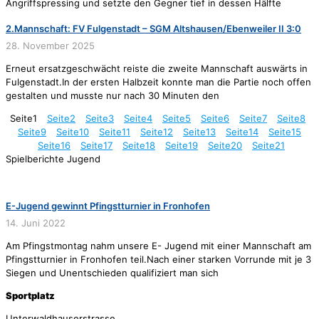
Angriffspressing und setzte den Gegner tief in dessen Hälfte
2.Mannschaft: FV Fulgenstadt – SGM Altshausen/Ebenweiler II 3:0
28. November 2025
Erneut ersatzgeschwächt reiste die zweite Mannschaft auswärts in
Fulgenstadt.In der ersten Halbzeit konnte man die Partie noch offen
gestalten und musste nur nach 30 Minuten den
Seite
1
Seite
2
Seite
3
Seite
4
Seite
5
Seite
6
Seite
7
Seite
8
Seite
9
Seite
10
Seite
11
Seite
12
Seite
13
Seite
14
Seite
15
Seite
16
Seite
17
Seite
18
Seite
19
Seite
20
Seite
21
Spielberichte Jugend
E-Jugend gewinnt Pfingstturnier in Fronhofen
14. Juni 2022
Am Pfingstmontag nahm unsere E- Jugend mit einer Mannschaft am
Pfingstturnier in Fronhofen teil.Nach einer starken Vorrunde mit je 3
Siegen und Unentschieden qualifiziert man sich
Sportplatz
Unterwaldhauserstrasse