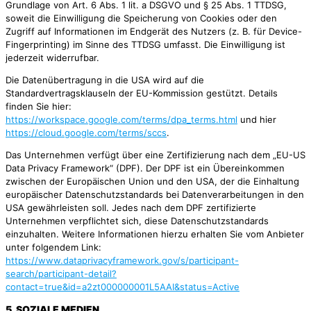
Grundlage von Art. 6 Abs. 1 lit. a DSGVO und § 25 Abs. 1 TTDSG,
soweit die Einwilligung die Speicherung von Cookies oder den
Zugriff auf Informationen im Endgerät des Nutzers (z. B. für Device-
Fingerprinting) im Sinne des TTDSG umfasst. Die Einwilligung ist
jederzeit widerrufbar.
Die Datenübertragung in die USA wird auf die
Standardvertragsklauseln der EU-Kommission gestützt. Details
finden Sie hier:
https://workspace.google.com/terms/dpa_terms.html
und hier
https://cloud.google.com/terms/sccs
.
Das Unternehmen verfügt über eine Zertifizierung nach dem „EU-US
Data Privacy Framework“ (DPF). Der DPF ist ein Übereinkommen
zwischen der Europäischen Union und den USA, der die Einhaltung
europäischer Datenschutzstandards bei Datenverarbeitungen in den
USA gewährleisten soll. Jedes nach dem DPF zertifizierte
Unternehmen verpflichtet sich, diese Datenschutzstandards
einzuhalten. Weitere Informationen hierzu erhalten Sie vom Anbieter
unter folgendem Link:
https://www.dataprivacyframework.gov/s/participant-
search/participant-detail?
contact=true&id=a2zt000000001L5AAI&status=Active
5. SOZIALE MEDIEN