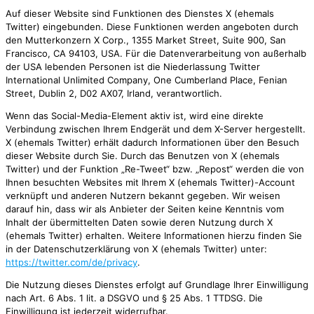
Auf dieser Website sind Funktionen des Dienstes X (ehemals
Twitter) eingebunden. Diese Funktionen werden angeboten durch
den Mutterkonzern X Corp., 1355 Market Street, Suite 900, San
Francisco, CA 94103, USA. Für die Datenverarbeitung von außerhalb
der USA lebenden Personen ist die Niederlassung Twitter
International Unlimited Company, One Cumberland Place, Fenian
Street, Dublin 2, D02 AX07, Irland, verantwortlich.
Wenn das Social-Media-Element aktiv ist, wird eine direkte
Verbindung zwischen Ihrem Endgerät und dem X-Server hergestellt.
X (ehemals Twitter) erhält dadurch Informationen über den Besuch
dieser Website durch Sie. Durch das Benutzen von X (ehemals
Twitter) und der Funktion „Re-Tweet“ bzw. „Repost“ werden die von
Ihnen besuchten Websites mit Ihrem X (ehemals Twitter)-Account
verknüpft und anderen Nutzern bekannt gegeben. Wir weisen
darauf hin, dass wir als Anbieter der Seiten keine Kenntnis vom
Inhalt der übermittelten Daten sowie deren Nutzung durch X
(ehemals Twitter) erhalten. Weitere Informationen hierzu finden Sie
in der Datenschutzerklärung von X (ehemals Twitter) unter:
https://twitter.com/de/privacy
.
Die Nutzung dieses Dienstes erfolgt auf Grundlage Ihrer Einwilligung
nach Art. 6 Abs. 1 lit. a DSGVO und § 25 Abs. 1 TTDSG. Die
Einwilligung ist jederzeit widerrufbar.