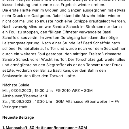
klasse Leistung und konnte das Ergebnis wieder drehen.
Die erste Hälfte war im Großen und Ganzen ausgeglichen mit etwas
mehr Druck der Gastgeber. Dabei stand die Abwehr leider wieder
nicht optimal und so musste noch eine Schippe draufgelegt werden.
Nach zwanzig Minuten war Sandro Scheck im Strafraum nur durch
ein Foul zu stoppen, den fälligen Elfmeter verwandelte Basti
Scheffold souverän. Im zweiten Durchgang kam dann die nötige
Leistungssteigerung. Nach einer Stunde lief Basti Scheffold nach
schöner Kombi allein auf s Tor und wurde noch vor dem Sechzehner
durch ein weiteres Foul gestoppt, den mittigen Freistoß zimmerte
Sandro Scheck voller Wucht ins Tor. Der Torschütze gab weiter alles
und ermöglichte so den Siegtreffer als er den Torwart unter Druck
setzte, wodurch der Ball zu Basti kam, der den Ball in den
Schlussminuten über den Torwart lupfte.
Nächste Spiele:
Mi. ; 07.06.2023 ; 19:00 Uhr: FG 2010 WRZ – SGM
Altshausen/Ebenweiler II
Sa. ; 10.06.2023 ; 13:30 Uhr: SGM Altshausen/Ebenweiler II – FV
Veringenstadt
Neueste Beiträge
1. Mannschaft: SG Hettingen/Inneringen – SGM